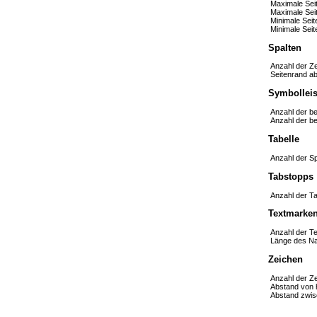
Maximale Seit
Maximale Sei
Minimale Seit
Minimale Sei
Spalten
Anzahl der Ze
Seitenrand ab
Symbolleis
Anzahl der be
Anzahl der be
Tabelle
Anzahl der Spa
Tabstopps
Anzahl der T
Textmarke
Anzahl der T
Länge des Na
Zeichen
Anzahl der Ze
Abstand von h
Abstand zwis