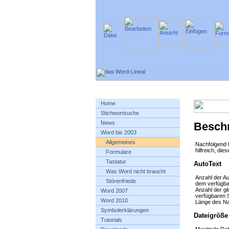
Home
Stichwortsuche
News
Besch
Word bis 2003
Allgemeines
Nachfolgend h
hilfreich, die
Formulare
Tastatur
AutoText
Was Word nicht braucht
Anzahl der A
Störenfriede
dem verfügba
Anzahl der gl
Word 2007
verfügbaren 
Word 2010
Länge des Nam
Symbolerklärungen
Dateigröße
Tutorials
Maximale Dat