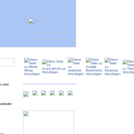
n sehr
und/oder
ken