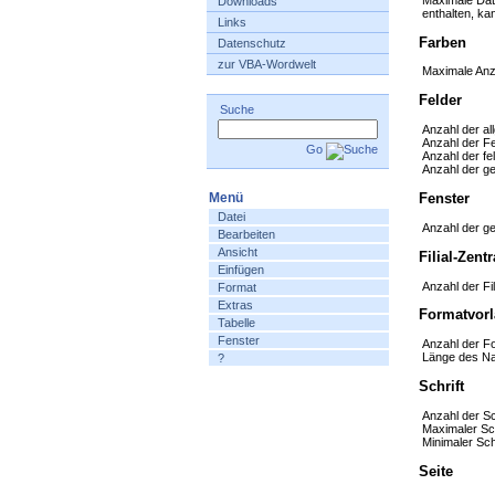
Downloads
enthalten, ka
Links
Farben
Datenschutz
zur VBA-Wordwelt
Maximale Anza
Felder
Suche
Anzahl der al
Anzahl der F
Go
Anzahl der fe
Anzahl der g
Fenster
Menü
Datei
Anzahl der ge
Bearbeiten
Ansicht
Filial-Zen
Einfügen
Anzahl der Fi
Format
Extras
Formatvorl
Tabelle
Fenster
Anzahl der F
Länge des Na
?
Schrift
Anzahl der Sc
Maximaler Sch
Minimaler Sch
Seite