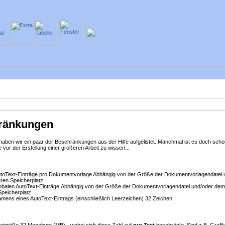
ränkungen
aben wir ein paar der Beschränkungen aus der Hilfe aufgelistet. Manchmal ist es doch scho
se
vor
der Erstellung einer größeren Arbeit zu wissen...
utoText-Einträge pro Dokumentvorlage
Abhängig von der Größe der Dokumentvorlagendatei 
ren Speicherplatz
obalen AutoText-Einträge
Abhängig von der Größe der Dokumentvorlagendatei und/oder dem
Speicherplatz
ens eines AutoText-Eintrags (einschließlich Leerzeichen)
32 Zeichen
eigröße
32 Megabyte (MB) - wobei sich diese Zahl auf
nur Text
beschränkt. Sind z.B. Grafi