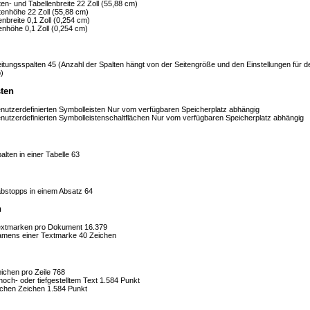
en- und Tabellenbreite
22 Zoll (55,88 cm)
tenhöhe
22 Zoll (55,88 cm)
enbreite
0,1 Zoll (0,254 cm)
tenhöhe
0,1 Zoll (0,254 cm)
itungsspalten
45 (Anzahl der Spalten hängt von der Seitengröße und den Einstellungen für d
)
ten
nutzerdefinierten Symbolleisten
Nur vom verfügbaren Speicherplatz abhängig
nutzerdefinierten Symbolleistenschaltflächen
Nur vom verfügbaren Speicherplatz abhängig
lten in einer Tabelle
63
abstopps in einem Absatz
64
n
extmarken pro Dokument
16.379
mens einer Textmarke
40 Zeichen
ichen pro Zeile
768
och- oder tiefgestelltem Text
1.584 Punkt
chen Zeichen
1.584 Punkt