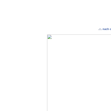
.::.
nach 