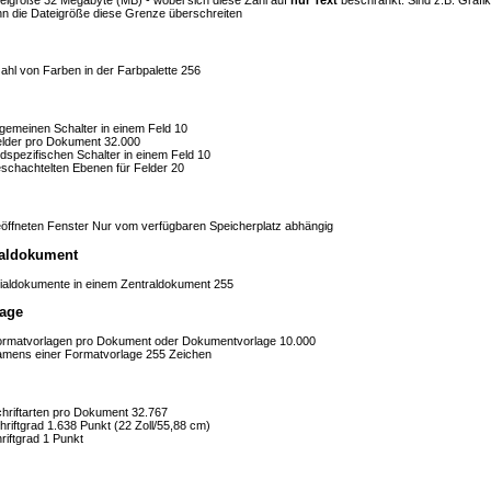
nn die Dateigröße diese Grenze überschreiten
hl von Farben in der Farbpalette
256
lgemeinen Schalter in einem Feld
10
elder pro Dokument
32.000
ldspezifischen Schalter in einem Feld
10
eschachtelten Ebenen für Felder
20
öffneten Fenster
Nur vom verfügbaren Speicherplatz abhängig
traldokument
lialdokumente in einem Zentraldokument
255
age
ormatvorlagen pro Dokument oder Dokumentvorlage
10.000
mens einer Formatvorlage
255 Zeichen
hriftarten pro Dokument
32.767
riftgrad
1.638 Punkt (22 Zoll/55,88 cm)
riftgrad
1 Punkt