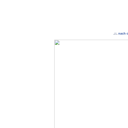
.::.
nach 