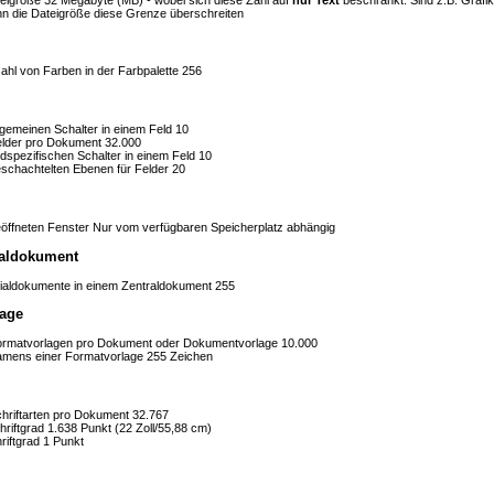
nn die Dateigröße diese Grenze überschreiten
hl von Farben in der Farbpalette
256
lgemeinen Schalter in einem Feld
10
elder pro Dokument
32.000
ldspezifischen Schalter in einem Feld
10
eschachtelten Ebenen für Felder
20
öffneten Fenster
Nur vom verfügbaren Speicherplatz abhängig
traldokument
lialdokumente in einem Zentraldokument
255
age
ormatvorlagen pro Dokument oder Dokumentvorlage
10.000
mens einer Formatvorlage
255 Zeichen
hriftarten pro Dokument
32.767
riftgrad
1.638 Punkt (22 Zoll/55,88 cm)
riftgrad
1 Punkt