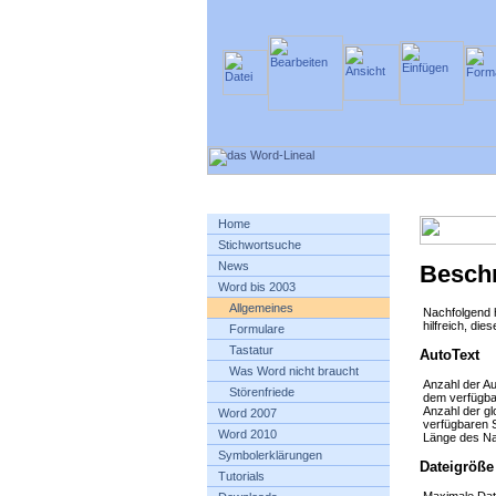
Home
Stichwortsuche
News
Besch
Word bis 2003
Allgemeines
Nachfolgend h
hilfreich, die
Formulare
Tastatur
AutoText
Was Word nicht braucht
Anzahl der A
Störenfriede
dem verfügba
Anzahl der gl
Word 2007
verfügbaren 
Word 2010
Länge des Nam
Symbolerklärungen
Dateigröße
Tutorials
Maximale Dat