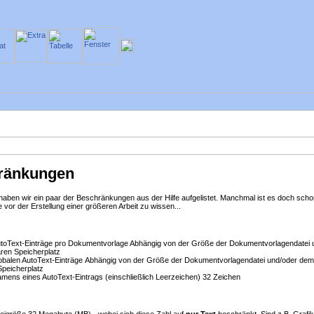
ränkungen
aben wir ein paar der Beschränkungen aus der Hilfe aufgelistet. Manchmal ist es doch scho
se
vor
der Erstellung einer größeren Arbeit zu wissen...
utoText-Einträge pro Dokumentvorlage
Abhängig von der Größe der Dokumentvorlagendatei 
ren Speicherplatz
obalen AutoText-Einträge
Abhängig von der Größe der Dokumentvorlagendatei und/oder dem
Speicherplatz
ens eines AutoText-Eintrags (einschließlich Leerzeichen)
32 Zeichen
eigröße
32 Megabyte (MB) - wobei sich diese Zahl auf
nur Text
beschränkt. Sind z.B. Grafi