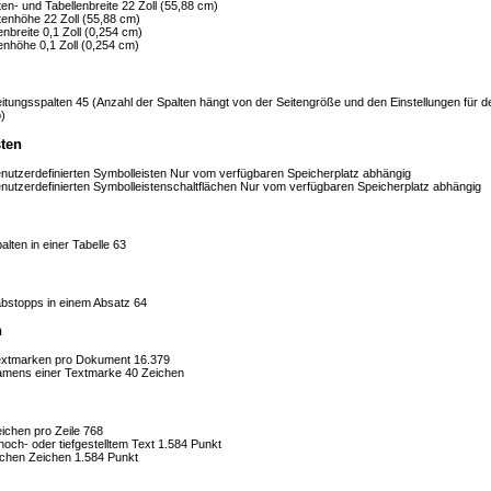
en- und Tabellenbreite
22 Zoll (55,88 cm)
tenhöhe
22 Zoll (55,88 cm)
enbreite
0,1 Zoll (0,254 cm)
tenhöhe
0,1 Zoll (0,254 cm)
itungsspalten
45 (Anzahl der Spalten hängt von der Seitengröße und den Einstellungen für d
)
ten
nutzerdefinierten Symbolleisten
Nur vom verfügbaren Speicherplatz abhängig
nutzerdefinierten Symbolleistenschaltflächen
Nur vom verfügbaren Speicherplatz abhängig
lten in einer Tabelle
63
abstopps in einem Absatz
64
n
extmarken pro Dokument
16.379
mens einer Textmarke
40 Zeichen
ichen pro Zeile
768
och- oder tiefgestelltem Text
1.584 Punkt
chen Zeichen
1.584 Punkt