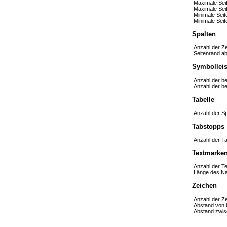
Maximale Seit
Maximale Sei
Minimale Seit
Minimale Sei
Spalten
Anzahl der Ze
Seitenrand ab
Symbolleis
Anzahl der be
Anzahl der be
Tabelle
Anzahl der Spa
Tabstopps
Anzahl der T
Textmarke
Anzahl der T
Länge des Na
Zeichen
Anzahl der Ze
Abstand von h
Abstand zwis