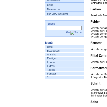
Downloads
enthalten, ka
Links
Farben
Datenschutz
zur VBA-Wordwelt
Maximale Anza
Felder
Suche
Anzahl der al
Anzahl der F
Go
Anzahl der fe
Anzahl der g
Fenster
Menü
Datei
Anzahl der ge
Bearbeiten
Ansicht
Filial-Zen
Einfügen
Anzahl der Fi
Format
Extras
Formatvorl
Tabelle
Fenster
Anzahl der F
Länge des Na
?
Schrift
Anzahl der Sc
Maximaler Sch
Minimaler Sch
Seite