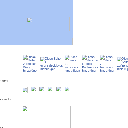
n sehr
und/oder
ken