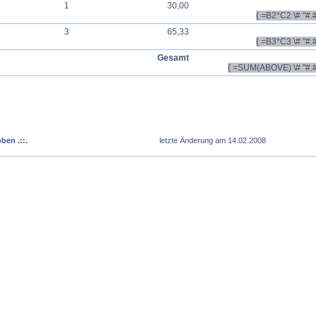
1
30,00
{ =B2*C2 \# "#.
3
65,33
{ =B3*C3 \# "#.
Gesamt
{ =SUM(ABOVE) \# "#.#
oben
.::.
letzte Änderung am 14.02.2008