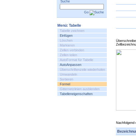
Suche
Go
Menü: Tabelle
Tabelle zeichnen
Einfügen
Löschen
Überschreiben
Zellbezeichn
Markieren
Zellen verbinden
Zellen teilen
AutoFormat für Tabelle
AutoAnpassen
Überschriftenzeile wiederholen
Umwandeln
Sortieren
Formel
Gitternetzlinien ausblenden
Tabelleneigenschaften
Nachfolgend e
Bezeichnu