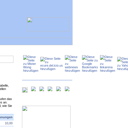
belle,
ellen
rufen das
s an.
, wie Sie
chnungen
10,00