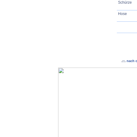
Schürze
Hose
.::.
nach 