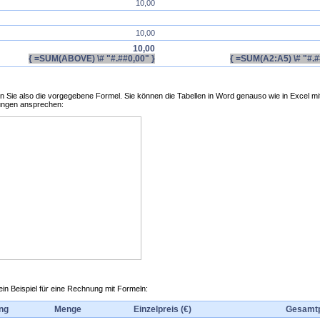
10,00
10,00
10,00
{ =SUM(ABOVE) \# "#.##0,00" }
{ =SUM(A2:A5) \# "#.#
 Sie also die vorgegebene Formel. Sie können die Tabellen in Word genauso wie in Excel mit
ungen ansprechen:
in Beispiel für eine Rechnung mit Formeln:
ng
Menge
Einzelpreis (€)
Gesamtp