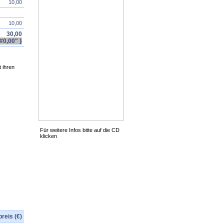
10,00
10,00
30,00
#0,00" }
 ihren
Für weitere Infos bitte auf die CD
klicken
reis (€)