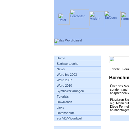
Home
Stichwortsuche
News
Tabelle | For
Word bis 2003
Berechnu
Word 2007
Word 2010
Über das Me
sondern auch 
Symbolerklärungen
ansprechen k
Tutorials
Platzieren Si
Downloads
o.g. Menü auf
Diese Formeln
Links
an nachfolge
Datenschutz
zur VBA-Wordwelt