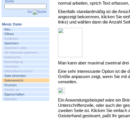
Suche
normal arbeiten, sprich Text erfassen,
Ebenfalls standardmäßig ist die Ansich
Go
angezeigt bekommen, klicken Sie einf
links) und wählen dann die Anzahl Sei
Menü: Datei
Neu...
Öffnen
Schließen
Speichern
Speichern unter...
Als Webseite speichern...
Dateisuche...
Berechtigung
Man kann aber maximal zweimal drei 
Versionen...
Eine sehr interessante Option ist die dr
Webseitenvorschau
Seite einrichten
Größe anpassen
zeigt, wenn Sie mit
Seitenansicht
verweilen.
Drucken
Senden an
Eigenschaften
Beenden
Ein Anwendungsbeispiel wäre ein Brief,
Unterschriftenzeile, oder auch der ge
zweiten Seite ist. Klicken Sie einfac
Geisterhand gesteuert, paßt Ihr gesamte