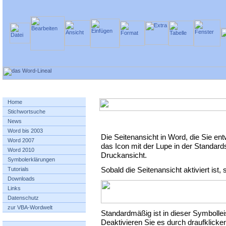
Home
Stichwortsuche
News
Word bis 2003
Die Seitenansicht in Word, die Sie e
Word 2007
das Icon mit der Lupe in der Standards
Word 2010
Druckansicht.
Symbolerklärungen
Sobald die Seitenansicht aktiviert ist
Tutorials
Downloads
Links
Datenschutz
zur VBA-Wordwelt
Standardmäßig ist in dieser Symbollei
Deaktivieren Sie es durch draufklicken