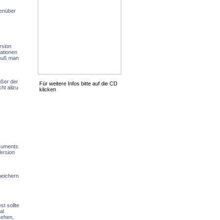
genüber
rsion
mationen
 muß man
ußer der
Für weitere Infos bitte auf die CD
ht allzu
klicken
okuments
Version
peichern
t sollte
al
sehen,