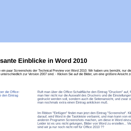
ssante Einblicke in Word 2010
ie ein paar Screenshots der Technical Preview von Word 2010. Wir haben uns bemüht, nur die
 unterschiedlich zur Version 2007 sind. - Klicken Sie auf die Bilder, um eine größere Ansicht z
Ruft man über die Office-Schaltfläche den Eintrag "Drucken" auf, f
man hier nicht nur die Auswahl des Druckers und die Einstellunge
gedruckt werden soll, sondern auch die Seitenansicht, und zwar 
man nochmals extra einen Eintrag anklicken muß.
Im Ribbon "Einfügen" findet man jetzt den Eintrag "Screenshot". Kl
darauf, wird Word in die Taskleiste verbannt, und man kann von e
anderen Programm Screenshots machen, um diese in Word einzu
Leider ist es uns nicht gelungen, Bilder von Word zu erstellen... Vie
sind wir ja nur noch nicht reif für Office 2010 ??