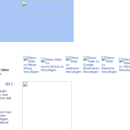
 Bilder
u
(1)
2
indet
n, was
ohne daß
ickt man
inem
fügen.
lleicht