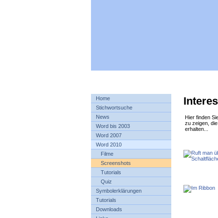
Intere
Home
Stichwortsuche
News
Hier finden S
zu zeigen, die
Word bis 2003
erhalten...
Word 2007
Word 2010
Filme
Screenshots
Tutorials
Quiz
Symbolerklärungen
Tutorials
Downloads