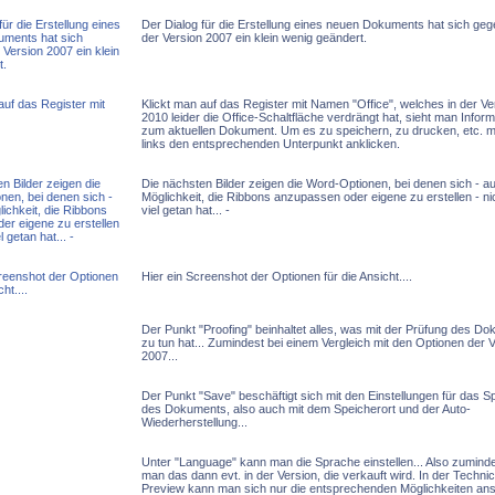
Der Dialog für die Erstellung eines neuen Dokuments hat sich ge
der Version 2007 ein klein wenig geändert.
Klickt man auf das Register mit Namen "Office", welches in der Ve
2010 leider die Office-Schaltfläche verdrängt hat, sieht man Infor
zum aktuellen Dokument. Um es zu speichern, zu drucken, etc.
links den entsprechenden Unterpunkt anklicken.
Die nächsten Bilder zeigen die Word-Optionen, bei denen sich - a
Möglichkeit, die Ribbons anzupassen oder eigene zu erstellen - nic
viel getan hat... -
Hier ein Screenshot der Optionen für die Ansicht....
Der Punkt "Proofing" beinhaltet alles, was mit der Prüfung des D
zu tun hat... Zumindest bei einem Vergleich mit den Optionen der 
2007...
Der Punkt "Save" beschäftigt sich mit den Einstellungen für das S
des Dokuments, also auch mit dem Speicherort und der Auto-
Wiederherstellung...
Unter "Language" kann man die Sprache einstellen... Also zumindes
man das dann evt. in der Version, die verkauft wird. In der Technic
Preview kann man sich nur die entsprechenden Möglichkeiten an