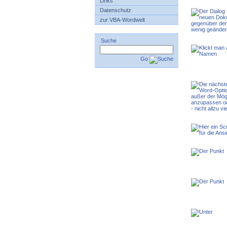
Links
Datenschutz
zur VBA-Wordwelt
Suche
Go