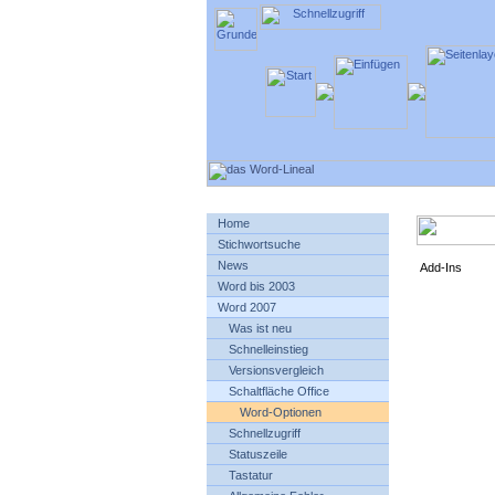
Home
Stichwortsuche
News
Add-Ins
Word bis 2003
Word 2007
Was ist neu
Schnelleinstieg
Versionsvergleich
Schaltfläche Office
Word-Optionen
Schnellzugriff
Statuszeile
Tastatur