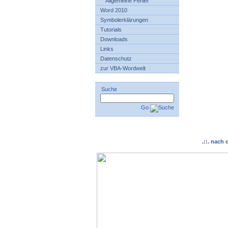
Allgemeine Fehler
Word 2010
Symbolerklärungen
Tutorials
Downloads
Links
Datenschutz
zur VBA-Wordwelt
Suche
Go
.::.
nach 