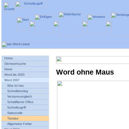
Home
Stichwortsuche
News
Word ohne Maus
Word bis 2003
Word 2007
Was ist neu
Schnelleinstieg
Versionsvergleich
Schaltfläche Office
Schnellzugriff
Statuszeile
Tastatur
Allgemeine Fehler