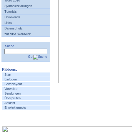
Word 2010
Symbolerklärungen
Tutorials
Downloads
Links
Datenschutz
zur VBA-Wordwelt
Suche
Go
Ribbons:
Start
Einfügen
Seitenlayout
Verweise
Sendungen
Überprüfen
Ansicht
Entwicklertools