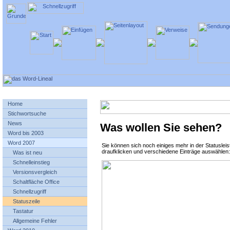
Home
Stichwortsuche
News
Was wollen Sie sehen?
Word bis 2003
Word 2007
Sie können sich noch einiges mehr in der Statuslei
draufklicken und verschiedene Einträge auswählen:
Was ist neu
Schnelleinstieg
Versionsvergleich
Schaltfläche Office
Schnellzugriff
Statuszeile
Tastatur
Allgemeine Fehler