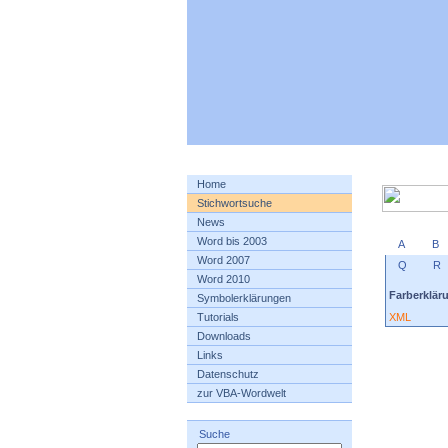
Home
Stichwortsuche
News
Word bis 2003
A
B
Word 2007
Q
R
Word 2010
Farberklär
Symbolerklärungen
XML
Tutorials
Downloads
Links
Datenschutz
zur VBA-Wordwelt
Suche