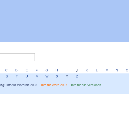
J
C
D
E
F
G
H
I
K
L
M
N
Y
S
T
U
V
W
X
Z
ung:
Info für Word bis 2003 --
Info für Word 2007 --
Info für alle Versionen